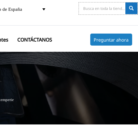

o de España

ntes
CONTÁCTANOS
Preguntar ahora
ntemperie