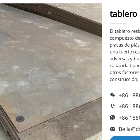
tablero
El tablero re
compuesto de 
placas de plás
una fuerte res
adversas y bue
capacidad para
otros factores
construcción, 
+86 188

+86 188

+86 188

Bella@ds
