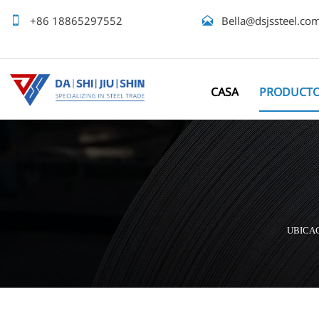

+86 18865297552

Bella@dsjssteel.co
CASA
PRODUCT
UBICA