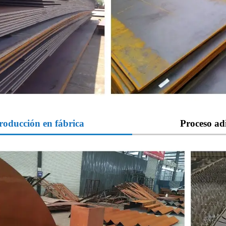
roducción en fábrica
Proceso ad
osas resistentes a la intemperie se pueden procesar mediante pro
ase y biselado.