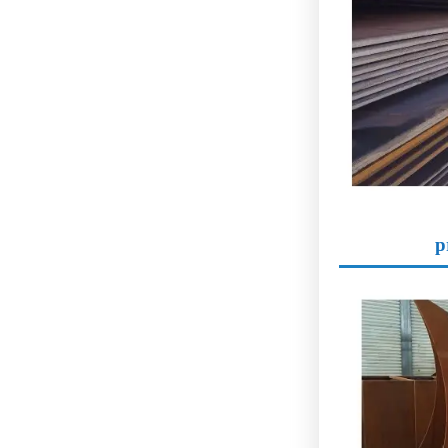
p
Proceso: Las l
marcado, engr