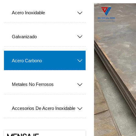
Acero Inoxidable

Galvanizado

Acero Carbono

Metales No Ferrosos

Accesorios De Acero Inoxidable
