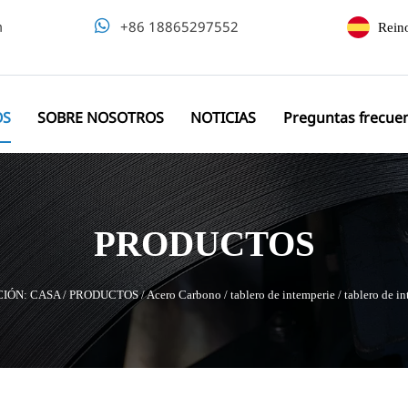
m

+86 18865297552
Rein
OS
SOBRE NOSOTROS
NOTICIAS
Preguntas frecue
PRODUCTOS
CIÓN:
CASA
/
PRODUCTOS
/
Acero Carbono
/
tablero de intemperie
/
tablero de i