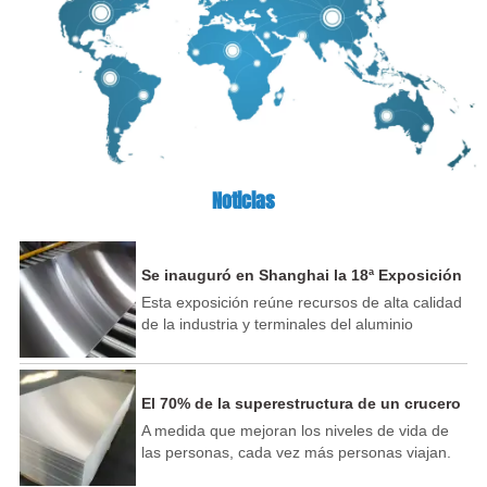
Noticias
Se inauguró en Shanghai la 18ª Exposición
Internacional de la Industria del Aluminio
Esta exposición reúne recursos de alta calidad
de China.
de la industria y terminales del aluminio
nacionales y extranjeros, y atrae a más de 500
líderes de la industria del aluminio y recién
llegados de todo el mundo para exhibir nuevas
El 70% de la superestructura de un crucero
tecnologías, nuevos productos y nuevas
se puede fabricar con aluminio
A medida que mejoran los niveles de vida de
aplicaciones en la industria del aluminio.
las personas, cada vez más personas viajan.
industria y más de 100 nuevos participantes
El paisaje del sistema hídrico de mi país es
expositores empresariales. Muchas empresas