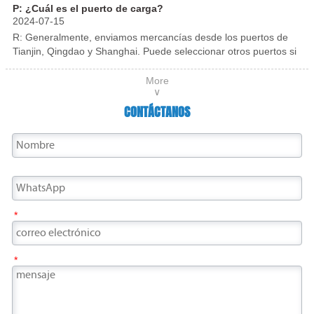
corrosión, rayones, etc. durante el transporte.
P: ¿Cuál es el puerto de carga?
pasillos, lobby de hoteles y diversas series de
2024-07-15
acero inoxidable.
R: Generalmente, enviamos mercancías desde los puertos de
Tianjin, Qingdao y Shanghai. Puede seleccionar otros puertos si
es necesario.
More
∨
CONTÁCTANOS
*
*