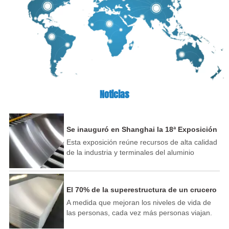
Noticias
Se inauguró en Shanghai la 18ª Exposición
Internacional de la Industria del Aluminio
Esta exposición reúne recursos de alta calidad
de China.
de la industria y terminales del aluminio
nacionales y extranjeros, y atrae a más de 500
líderes de la industria del aluminio y recién
llegados de todo el mundo para exhibir nuevas
El 70% de la superestructura de un crucero
tecnologías, nuevos productos y nuevas
se puede fabricar con aluminio
A medida que mejoran los niveles de vida de
aplicaciones en la industria del aluminio.
las personas, cada vez más personas viajan.
industria y más de 100 nuevos participantes
El paisaje del sistema hídrico de mi país es
expositores empresariales. Muchas empresas