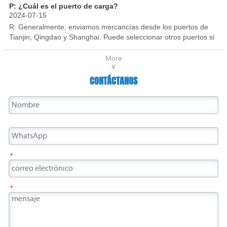
corrosión, rayones, etc. durante el transporte.
P: ¿Cuál es el puerto de carga?
pasillos, lobby de hoteles y diversas series de
2024-07-15
acero inoxidable.
R: Generalmente, enviamos mercancías desde los puertos de
Tianjin, Qingdao y Shanghai. Puede seleccionar otros puertos si
es necesario.
More
∨
CONTÁCTANOS
*
*