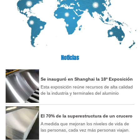
Noticias
Se inauguró en Shanghai la 18ª Exposición
Internacional de la Industria del Aluminio
Esta exposición reúne recursos de alta calidad
de China.
de la industria y terminales del aluminio
nacionales y extranjeros, y atrae a más de 500
líderes de la industria del aluminio y recién
llegados de todo el mundo para exhibir nuevas
El 70% de la superestructura de un crucero
tecnologías, nuevos productos y nuevas
se puede fabricar con aluminio
A medida que mejoran los niveles de vida de
aplicaciones en la industria del aluminio.
las personas, cada vez más personas viajan.
industria y más de 100 nuevos participantes
El paisaje del sistema hídrico de mi país es
expositores empresariales. Muchas empresas