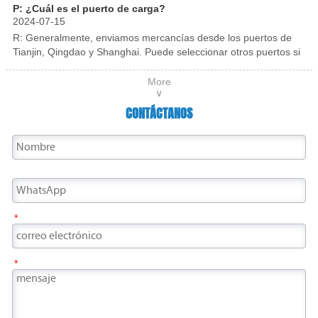
corrosión, rayones, etc. durante el transporte.
P: ¿Cuál es el puerto de carga?
pasillos, lobby de hoteles y diversas series de
2024-07-15
acero inoxidable.
R: Generalmente, enviamos mercancías desde los puertos de
Tianjin, Qingdao y Shanghai. Puede seleccionar otros puertos si
es necesario.
More
∨
CONTÁCTANOS
*
*