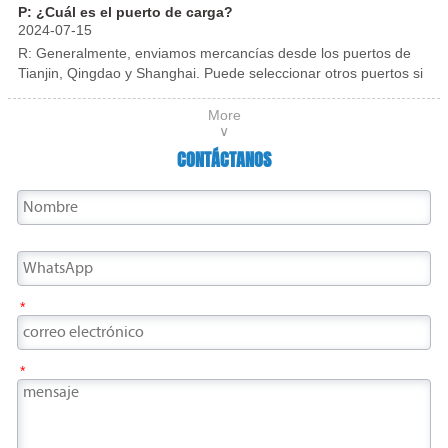
corrosión, rayones, etc. durante el transporte.
P: ¿Cuál es el puerto de carga?
pasillos, lobby de hoteles y diversas series de
2024-07-15
acero inoxidable.
R: Generalmente, enviamos mercancías desde los puertos de
Tianjin, Qingdao y Shanghai. Puede seleccionar otros puertos si
es necesario.
More
∨
CONTÁCTANOS
*
*