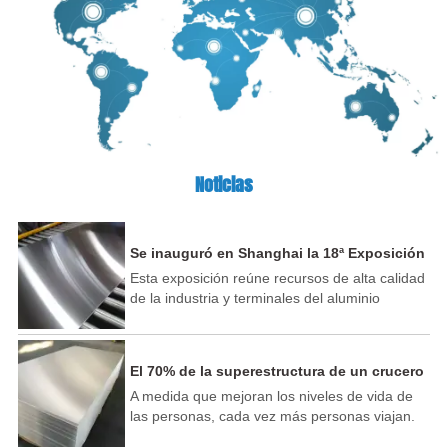
Noticias
Se inauguró en Shanghai la 18ª Exposición
Internacional de la Industria del Aluminio
Esta exposición reúne recursos de alta calidad
de China.
de la industria y terminales del aluminio
nacionales y extranjeros, y atrae a más de 500
líderes de la industria del aluminio y recién
llegados de todo el mundo para exhibir nuevas
El 70% de la superestructura de un crucero
tecnologías, nuevos productos y nuevas
se puede fabricar con aluminio
A medida que mejoran los niveles de vida de
aplicaciones en la industria del aluminio.
las personas, cada vez más personas viajan.
industria y más de 100 nuevos participantes
El paisaje del sistema hídrico de mi país es
expositores empresariales. Muchas empresas