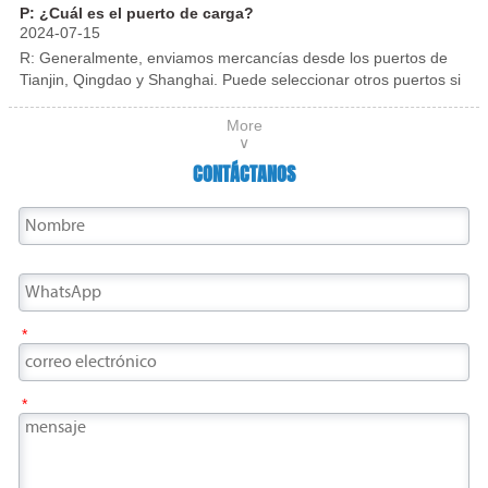
corrosión, rayones, etc. durante el transporte.
P: ¿Cuál es el puerto de carga?
pasillos, lobby de hoteles y diversas series de
2024-07-15
acero inoxidable.
R: Generalmente, enviamos mercancías desde los puertos de
Tianjin, Qingdao y Shanghai. Puede seleccionar otros puertos si
es necesario.
More
∨
CONTÁCTANOS
*
*