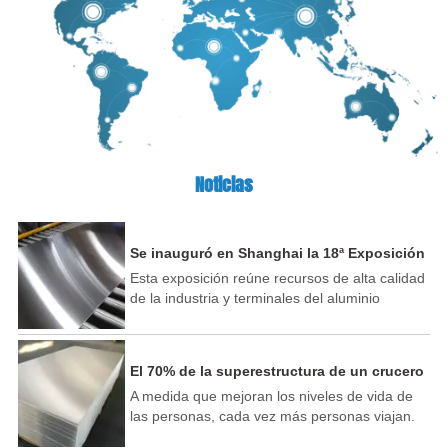
Noticias
Se inauguró en Shanghai la 18ª Exposición
Internacional de la Industria del Aluminio
Esta exposición reúne recursos de alta calidad
de China.
de la industria y terminales del aluminio
nacionales y extranjeros, y atrae a más de 500
líderes de la industria del aluminio y recién
llegados de todo el mundo para exhibir nuevas
El 70% de la superestructura de un crucero
tecnologías, nuevos productos y nuevas
se puede fabricar con aluminio
A medida que mejoran los niveles de vida de
aplicaciones en la industria del aluminio.
las personas, cada vez más personas viajan.
industria y más de 100 nuevos participantes
El paisaje del sistema hídrico de mi país es
expositores empresariales. Muchas empresas