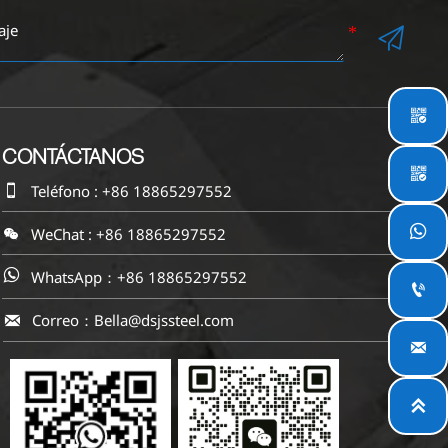


CONTÁCTANOS


Teléfono : +86 18865297552


WeChat : +86 18865297552
WhatsApp：+86 18865297552


Correo：Bella@dsjssteel.com


