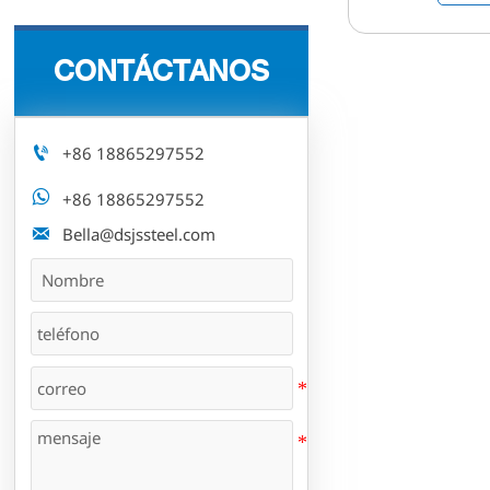
CONTÁCTANOS

+86 18865297552

+86 18865297552

Bella@dsjssteel.com