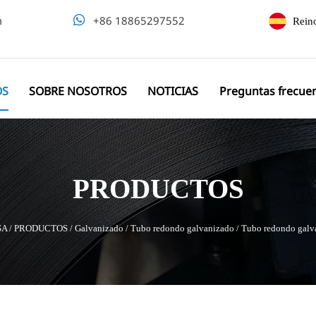
m

+86 18865297552
Rein
OS
SOBRE NOSOTROS
NOTICIAS
Preguntas frecue
PRODUCTOS
SA
/
PRODUCTOS
/
Galvanizado
/
Tubo redondo galvanizado
/
Tubo redondo galva