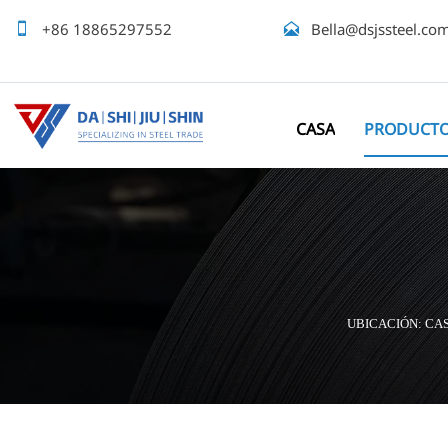

+86 18865297552

Bella@dsjssteel.co
CASA
PRODUCT
UBICACIÓN:
CA