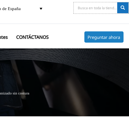

o de España

ntes
CONTÁCTANOS
Preguntar ahora
nizado sin costura