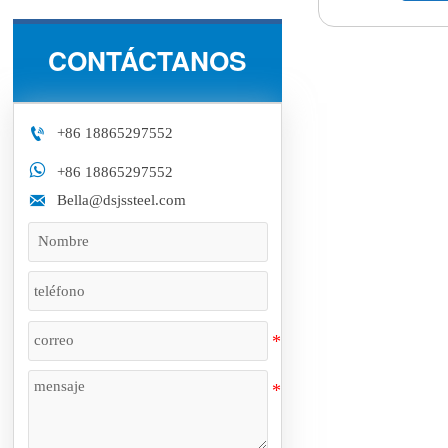
CONTÁCTANOS

+86 18865297552

+86 18865297552

Bella@dsjssteel.com