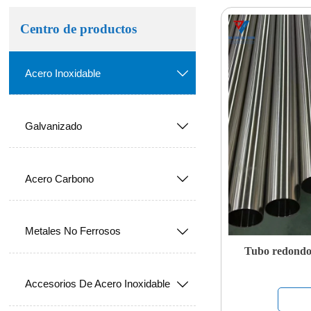
Centro de productos
Acero Inoxidable

Galvanizado

Acero Carbono

Metales No Ferrosos

Tubo redondo 
Accesorios De Acero Inoxidable
