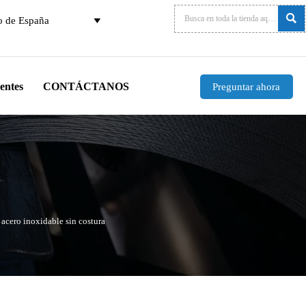

o de España

entes
CONTÁCTANOS
Preguntar ahora
acero inoxidable sin costura