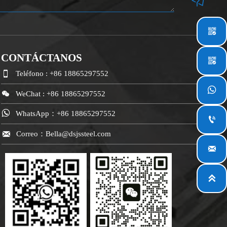

CONTÁCTANOS


Teléfono : +86 18865297552


WeChat : +86 18865297552

WhatsApp：+86 18865297552


Correo：Bella@dsjssteel.com

