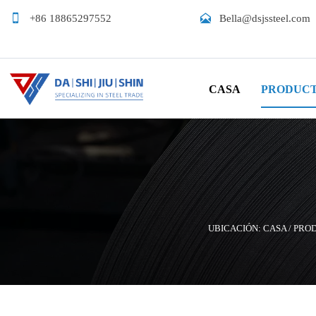


+86 18865297552
Bella@dsjssteel.com
CASA
PRODUC
UBICACIÓN:
CASA
/
PRO