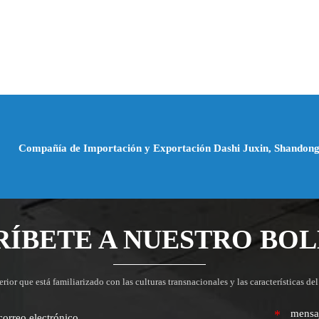
Compañía de Importación y Exportación Dashi Juxin, Shandong
RÍBETE A NUESTRO BOL
or que está familiarizado con las culturas transnacionales y las características del