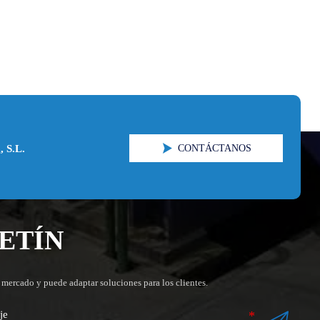

CONTÁCTANOS
, S.L.
ETÍN
 mercado y puede adaptar soluciones para los clientes.
