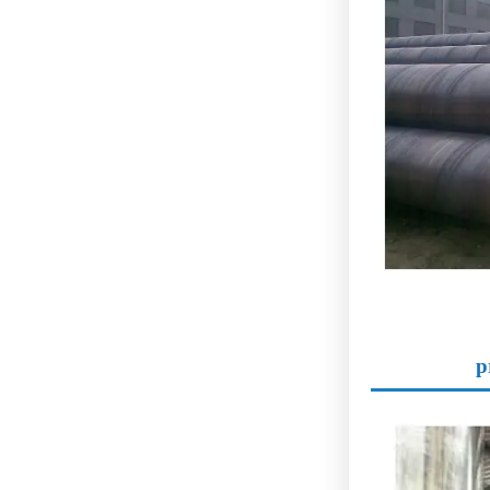
p
Los tubos sold
contra la corr