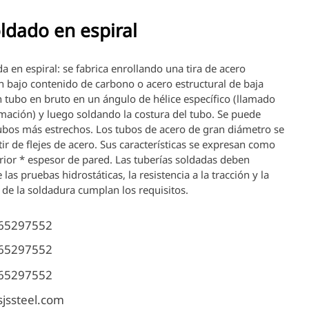
ldado en espiral
a en espiral: se fabrica enrollando una tira de acero
on bajo contenido de carbono o acero estructural de baja
n tubo en bruto en un ángulo de hélice específico (llamado
mación) y luego soldando la costura del tubo. Se puede
tubos más estrechos. Los tubos de acero de gran diámetro se
tir de flejes de acero. Sus características se expresan como
rior * espesor de pared. Las tuberías soldadas deben
 las pruebas hidrostáticas, la resistencia a la tracción y la
o de la soldadura cumplan los requisitos.
65297552
65297552
65297552
jssteel.com