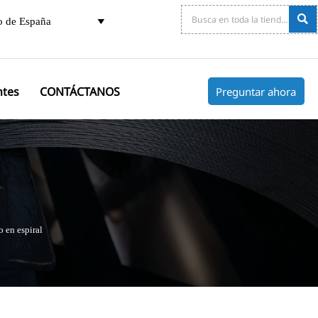

o de España

ntes
CONTÁCTANOS
Preguntar ahora
 en espiral