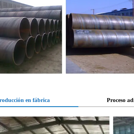
roducción en fábrica
Proceso ad
ados en espiral pueden someterse a corte, esmerilado, soldadura
osión y otros procesos.