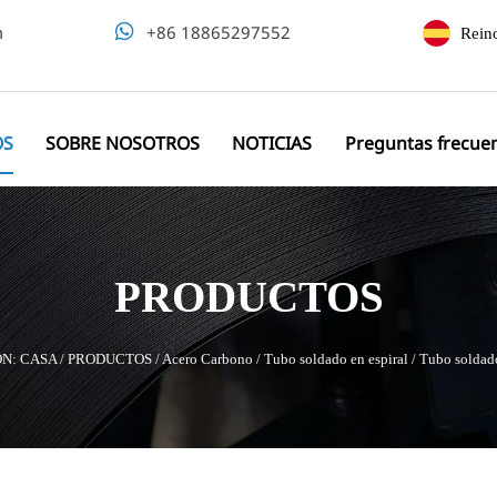
m

+86 18865297552
Rein
OS
SOBRE NOSOTROS
NOTICIAS
Preguntas frecue
PRODUCTOS
ÓN:
CASA
/
PRODUCTOS
/
Acero Carbono
/
Tubo soldado en espiral
/
Tubo soldado