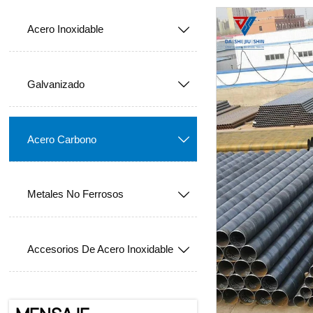
Acero Inoxidable

Galvanizado

Acero Carbono

Metales No Ferrosos

Accesorios De Acero Inoxidable
