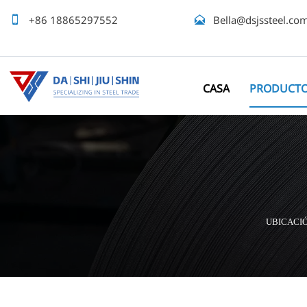

+86 18865297552

Bella@dsjssteel.co
CASA
PRODUCT
UBICACI