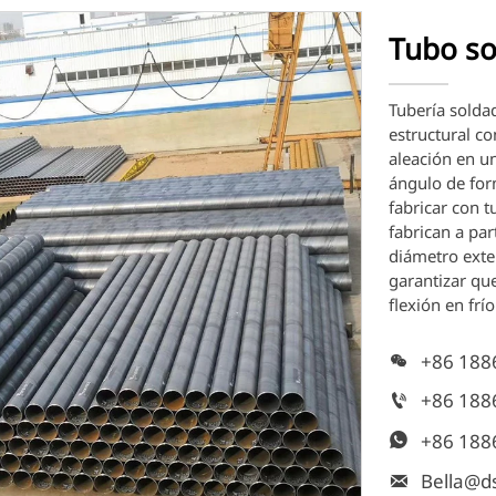
Tubo so
Tubería soldad
estructural c
aleación en u
ángulo de for
fabricar con 
fabrican a par
diámetro exte
garantizar que
flexión en frí
+86 188

+86 188

+86 188

Bella@ds
